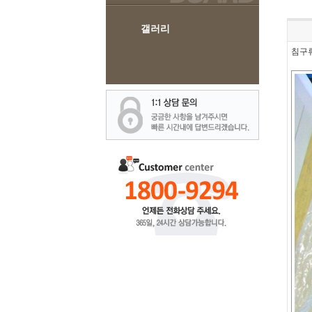
갤러리
침구류